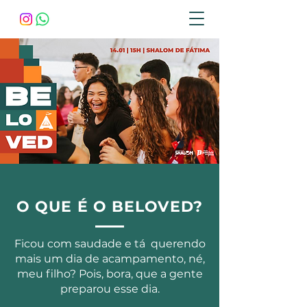
O QUE É O BELOVED?
Ficou com saudade e tá querendo
mais um dia de acampamento, né,
meu filho? Pois, bora, que a gente
preparou esse dia.