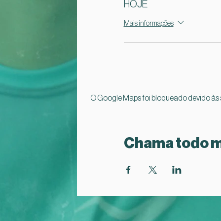
HOJE
Mais informações
O Google Maps foi bloqueado devido às s
Chama todo 