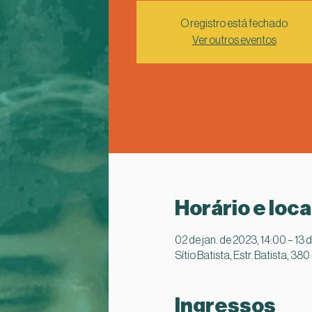
O registro está fechado
Ver outros eventos
Horário e loca
02 de jan. de 2023, 14:00 – 13 d
Sítio Batista, Estr. Batista, 38
Ingressos